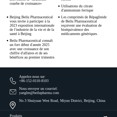
courbe de croissance»
Utilisations du citrate
d'ammonium ferrique
Beijing Beilu Pharmaceutical
Les comprimés de Répaglinide
vous invite à participer à la
de Beilu Pharmaceutical
2023 exposition internationale
reçoivent une évaluation de
de l'industrie de la vie et de la
bioéquivalence des
santé à Beijing
médicaments génériques.
Beilu Pharmaceutical connaît
un fort début d'année 2025
avec une croissance de son
chiffre d'affaires et de ses
bénéfices au premier trimestre.
Appelez-nous sur:
+86-152-0110-8103
Nous envoyer un courriel:
yanglm@beilupharma.com
No.3 Shuiyuan West Road, Miyun District, Beijing, China
Produits