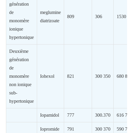
génération
de
meglumine
809
306
1530
monomère
diatrizoate
ionique
hypertonique
Deuxième
génération
de
monomère
Iohexol
821
300 350
680 830
non ionique
sub-
hypertonique
Iopamidol
777
300.370
616 796
Iopromide
791
300 370
590 770