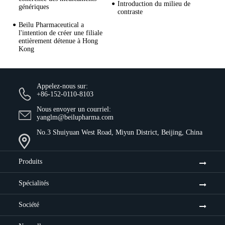
Introduction du milieu de
génériques
contraste
Beilu Pharmaceutical a
l'intention de créer une filiale
entièrement détenue à Hong
Kong
Appelez-nous sur:
+86-152-0110-8103
Nous envoyer un courriel:
yanglm@beilupharma.com
No.3 Shuiyuan West Road, Miyun District, Beijing, China
Produits
Spécialités
Société