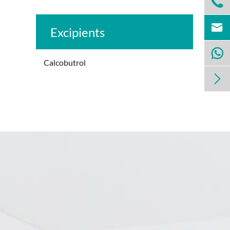


Excipients

Calcobutrol
