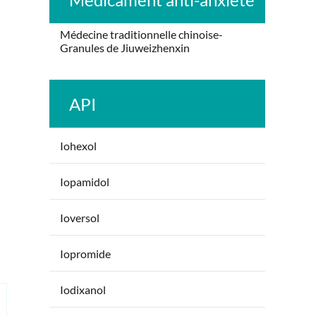
Médecine traditionnelle chinoise-
Granules de Jiuweizhenxin
API
Iohexol
Iopamidol
Ioversol
Iopromide
Iodixanol