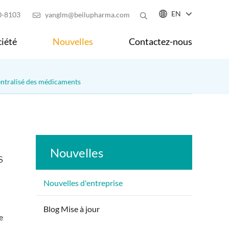

EN
0-8103
yanglm@beilupharma.com

iété
Nouvelles
Contactez-nous
entralisé des médicaments
Nouvelles
s
Nouvelles d'entreprise
Blog Mise à jour
e