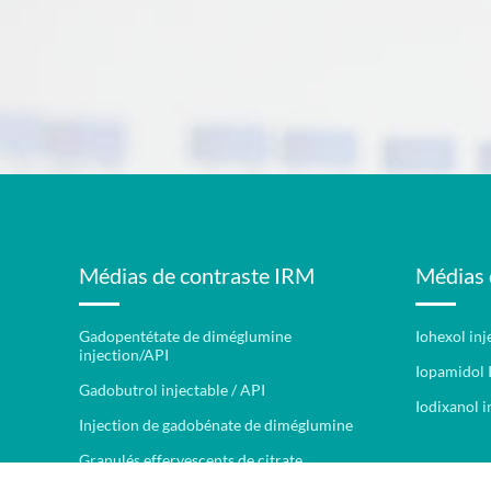
Médias de contraste IRM
Médias 
Gadopentétate de diméglumine
Iohexol inj
injection/API
Iopamidol 
Gadobutrol injectable / API
Iodixanol i
Injection de gadobénate de diméglumine
Granulés effervescents de citrate
d'ammonium ferrique