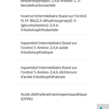
dihydroxypropyl)-2,4,6-triiodo-1, 3-
benzédicarboxamide
Ioversol Intermédiaire (basé sur l'ordre)
N, N'-Bis(2,3-dihydroxypropyl)-5-
(glycoloylamino)-2,4 6-
triiodoisophthalamide
Iopamidol Intermédiaire (basé sur
l'ordre) 5-Amino-2,4,6-acide
triiodoisophtalique
Iopamidol Intermédiaire (basé sur
l'ordre) 5-Amino-2,4,6-dichlorure
d'acide triiodisophthaloyle
Acide diéthylènetriaminepentaacétique
(DTPA)