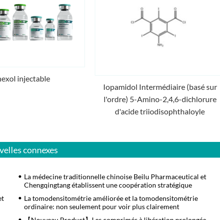
hexol injectable
Iopamidol Intermédiaire (basé sur
l'ordre) 5-Amino-2,4,6-dichlorure
d'acide triiodisophthaloyle
elles connexes
La médecine traditionnelle chinoise Beilu Pharmaceutical et
Chengqingtang établissent une coopération stratégique
et
La tomodensitométrie améliorée et la tomodensitométrie
ordinaire: non seulement pour voir plus clairement
【Nouveau Product】Les comprimés à libération prolongée