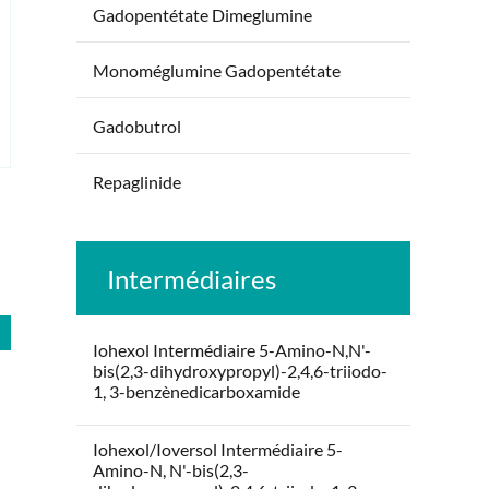
Gadopentétate Dimeglumine
Monoméglumine Gadopentétate
Gadobutrol
Repaglinide
Intermédiaires
Iohexol Intermédiaire 5-Amino-N,N'-
bis(2,3-dihydroxypropyl)-2,4,6-triiodo-
1, 3-benzènedicarboxamide
Iohexol/Ioversol Intermédiaire 5-
Amino-N, N'-bis(2,3-