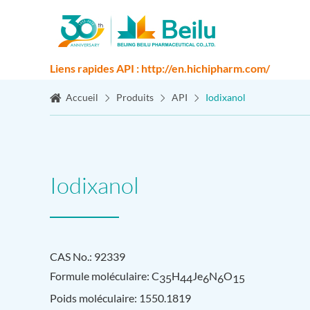
Liens rapides API : http://en.hichipharm.com/
Accueil
Produits
API
Iodixanol
Iodixanol
CAS No.: 92339
Formule moléculaire: C
H
Je
N
O
35
44
6
6
15
Poids moléculaire: 1550.1819