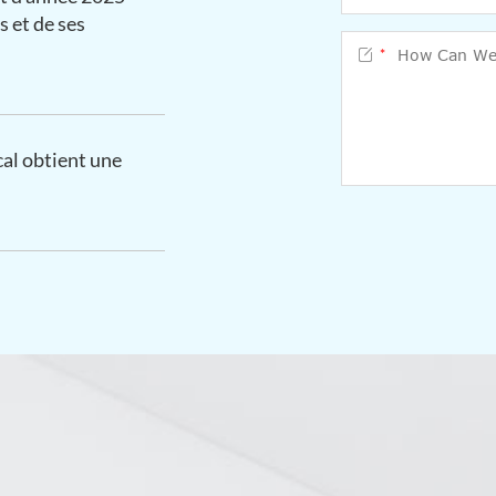
s et de ses

*
cal obtient une