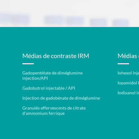
Médias de contraste IRM
Médias 
Gadopentétate de diméglumine
Iohexol inj
injection/API
Iopamidol 
Gadobutrol injectable / API
Iodixanol i
Injection de gadobénate de diméglumine
Granulés effervescents de citrate
d'ammonium ferrique