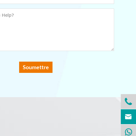
Soumettre


