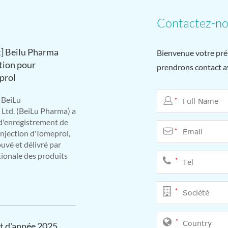
Contactez-n
] Beilu Pharma
Bienvenue votre pré
tion pour
prendrons contact av
eprol
 BeiLu

*
 Ltd. (BeiLu Pharma) a
 d'enregistrement de

*
njection d'Iomeprol,
uvé et délivré par
tionale des produits
*
*
*
ut d'année 2025