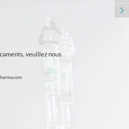

caments, veuillez nous
pharma.com