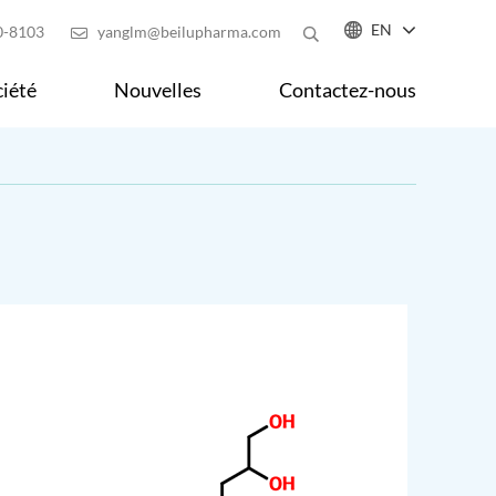

EN
0-8103
yanglm@beilupharma.com

iété
Nouvelles
Contactez-nous